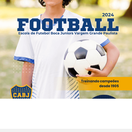
384
0