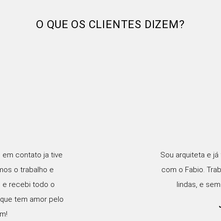
O QUE OS CLIENTES DIZEM?
 em contato ja tive
Sou arquiteta e já
os o trabalho e
com o Fabio. Trab
 e recebi todo o
lindas, e se
l que tem amor pelo
em!