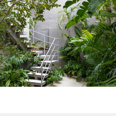
457
0