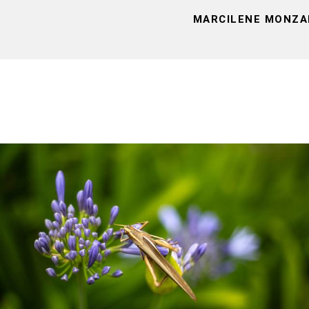
MARCILENE MONZA
626
0