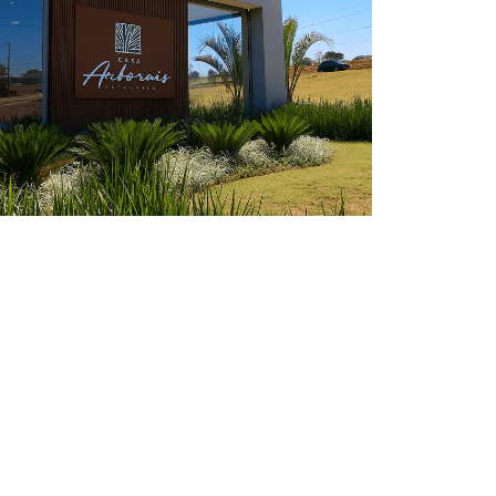
362
0