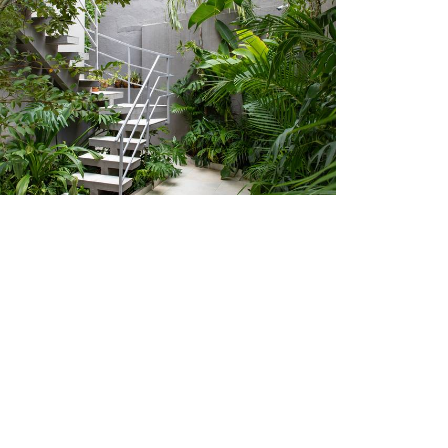
458
0